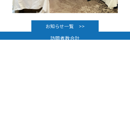
お知らせ一覧 >>
訪問者数合計
985
お知らせ
グループ概要
就活生の皆さんへ
株式会社朝日ホールディングス
株式会社朝日
朝日グループ
株式会社ブロードライン
〒709-3111
大島技術コンサルタント株式会社
岡山県岡山市北区建部町福渡486-2
TEL : 086-722-0440
朝日産業株式会社