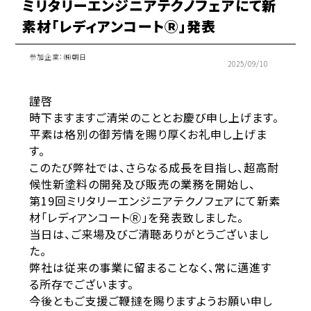
ミリタリーエンジニアテクノフェアにて新
素材「レディアンコートⓇ」発表
参加企業：
㈱朝日
2025/09/10
謹啓
時下ますますご清栄のこととお慶び申し上げます。
平素は格別の御芳情を賜り厚くお礼申し上げま
す。
このたび弊社では、さらなる成長を目指し、超高耐
候性新塗料の開発及び販売の業務を開始し、
第19回ミリタリーエンジニアテクノフェアにて新素
材「レディアンコートⓇ」を発表致しました。
当日は、ご来場及びご清聴ありがとうございまし
た。
弊社は従来の事業に留まることなく、常に邁進す
る所存でございます。
今後ともご支援ご鞭撻を賜りますようお願い申し